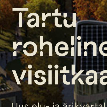
Tartu
rohelin
visiitka
Uus elu- ja ärikvartal