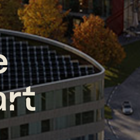
e
art